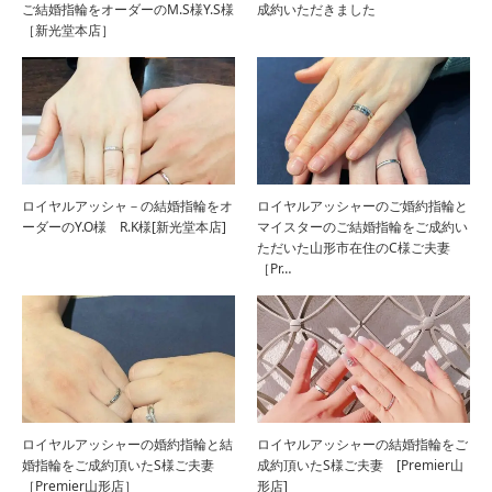
ご結婚指輪をオーダーのM.S様Y.S様
成約いただきました
［新光堂本店］
ロイヤルアッシャ－の結婚指輪をオ
ロイヤルアッシャーのご婚約指輪と
ーダーのY.O様 R.K様[新光堂本店]
マイスターのご結婚指輪をご成約い
ただいた山形市在住のC様ご夫妻
［Pr…
ロイヤルアッシャーの婚約指輪と結
ロイヤルアッシャーの結婚指輪をご
婚指輪をご成約頂いたS様ご夫妻
成約頂いたS様ご夫妻 [Premier山
［Premier山形店］
形店]