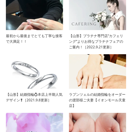
最初から最後までとても丁寧な接客
【山形】プラチナ専門店“カフェリ
で大満足！！
ング”よりお得なプラチナフェアの
ご案内！［2022.9.21更新］
【山形】結婚指輪💍本店上半期人気
ラプンツェルの結婚指輪をオーダー
デザイン❢［2021.9.8更新］
の渡部様ご夫妻【イオンモール天童
店】