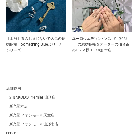
【山形】青のおまじないで人気の結
ユーロウエディングバンド（ｹﾞｽﾅ
婚指輪 Something Blueより「7」
ｰ）の結婚指輪をオーダーの仙台市
シリーズ
のD・M様H・M様[本店]
店舗案内
SHINKODO Premier 山形店
新光堂本店
新光堂 イオンモール天童店
新光堂 イオンモール山形南店
concept