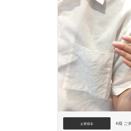
K様 ご
お客様名