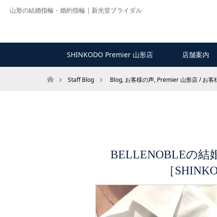
山形の結婚指輪・婚約指輪｜新光堂ブライダル
SHINKODO Premier 山形店
店舗案内
ホーム
Staff Blog
Blog
,
お客様の声
,
Premier 山形店 / お
BELLENOBLE
［SHINK