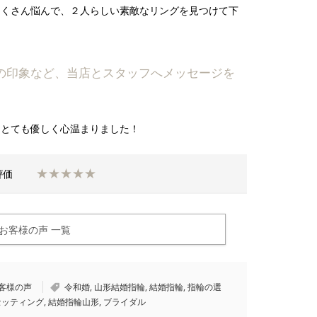
たくさん悩んで、２人らしい素敵なリングを見つけて下
フの印象など、当店とスタッフへメッセージを
、とても優しく心温まりました！
★★★★★
合評価
お客様の声 一覧
 お客様の声
令和婚
,
山形結婚指輪
,
結婚指輪
,
指輪の選
セッティング
,
結婚指輪山形
,
ブライダル