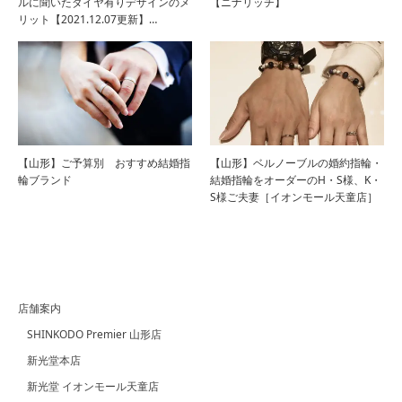
ルに聞いたダイヤ有りデザインのメ
【ニナリッチ】
リット【2021.12.07更新】…
【山形】ご予算別 おすすめ結婚指
【山形】ベルノーブルの婚約指輪・
輪ブランド
結婚指輪をオーダーのH・S様、K・
S様ご夫妻［イオンモール天童店］
店舗案内
SHINKODO Premier 山形店
新光堂本店
新光堂 イオンモール天童店