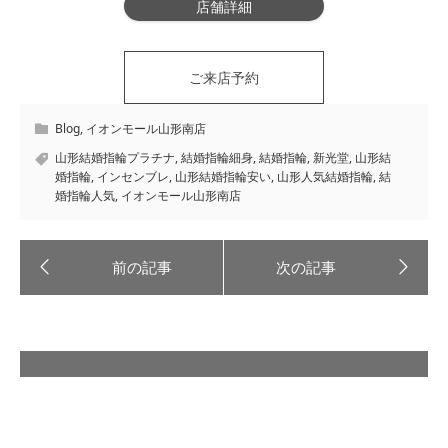
店舗詳細
ご来店予約
Blog
,
イオンモール山形南店
山形結婚指輪プラチナ
,
結婚指輪細身
,
結婚指輪
,
新光堂
,
山形結
婚指輪
,
インセンブレ
,
山形結婚指輪安い
,
山形人気結婚指輪
,
結
婚指輪人気
,
イオンモール山形南店