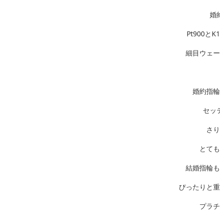
婚
Pt900と
細目ウェー
婚約指輪
セッ
さり
とても
結婚指輪も
ぴったりと重
プラチ