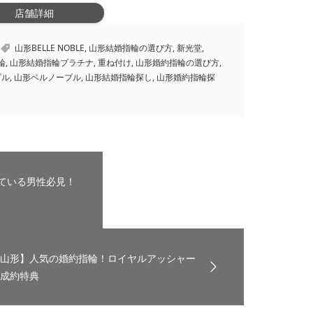
店舗詳細
山形BELLE NOBLE
,
山形結婚指輪の選び方
,
新光堂
,
輪
,
山形結婚指輪プラチナ
,
重ね付け
,
山形婚約指輪の選び方
,
ダル
,
山形ベルノーブル
,
山形結婚指輪探し
,
山形婚約指輪探
ている男性必見！
山形】人気の婚約指輪！ロイヤルアッシャー
成約特典