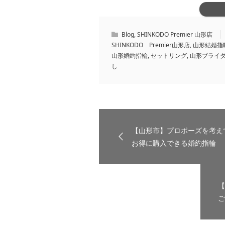
Blog
,
SHINKODO Premier 山形店
SHINKODO Premier山形店
,
山形結婚指
山形婚約指輪
,
セットリング
,
山形ブライ
し
【山形市】プロポーズを考え
お得に購入できる婚約指輪
【
ご