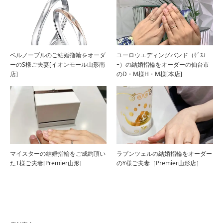
ベルノーブルのご結婚指輪をオーダ
ユーロウエディングバンド（ｹﾞｽﾅ
ーのS様ご夫妻[イオンモール山形南
ｰ）の結婚指輪をオーダーの仙台市
店]
のD・M様H・M様[本店]
マイスターの結婚指輪をご成約頂い
ラプンツェルの結婚指輪をオーダー
たT様ご夫妻[Premier山形]
のY様ご夫妻［Premier山形店］